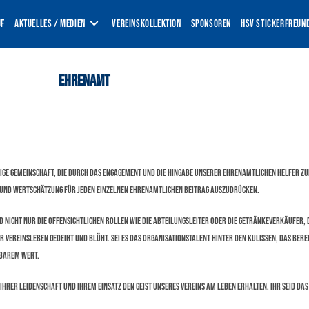
uf
Aktuelles / Medien
Vereinskollektion
Sponsoren
HSV Stickerfreun
Ehrenamt
endige Gemeinschaft, die durch das Engagement und die Hingabe unserer ehrenamtlichen Helfer 
 und Wertschätzung für jeden einzelnen ehrenamtlichen Beitrag auszudrücken.
nd nicht nur die offensichtlichen Rollen wie die Abteilungsleiter oder die Getränkeverkäufer,
er Vereinsleben gedeiht und blüht. Sei es das Organisationstalent hinter den Kulissen, das Ber
zbarem Wert.
t ihrer Leidenschaft und ihrem Einsatz den Geist unseres Vereins am Leben erhalten. Ihr seid da