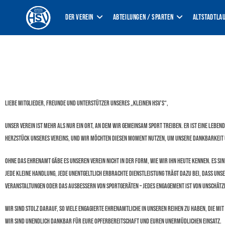
Der Verein
Abteilungen / Sparten
Altstadtla
Liebe Mitglieder, Freunde und Unterstützer unseres „kleinen HSV’s“,
Unser Verein ist mehr als nur ein Ort, an dem wir gemeinsam Sport treiben. Er ist eine leb
Herzstück unseres Vereins, und wir möchten diesen Moment nutzen, um unsere Dankbarkeit
Ohne das Ehrenamt gäbe es unseren Verein nicht in der Form, wie wir ihn heute kennen. Es si
Jede kleine Handlung, jede unentgeltlich erbrachte Dienstleistung trägt dazu bei, dass uns
Veranstaltungen oder das Ausbessern von Sportgeräten – jedes Engagement ist von unschät
Wir sind stolz darauf, so viele engagierte Ehrenamtliche in unseren Reihen zu haben, die mi
wir sind unendlich dankbar für eure Opferbereitschaft und euren unermüdlichen Einsatz.